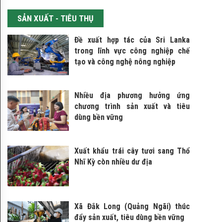
Miền
SẢN XUẤT - TIÊU THỤ
Nam
Đề xuất hợp tác của Sri Lanka
GIÁ
trong lĩnh vực công nghiệp chế
HÀNG
tạo và công nghệ nông nghiệp
HÓA
Nhiều địa phương hưởng ứng
SẢN
chương trình sản xuất và tiêu
dùng bền vững
XUẤT
-
Xuất khẩu trái cây tươi sang Thổ
TIÊU
Nhĩ Kỳ còn nhiều dư địa
THỤ
GIAO
Xã Đắk Long (Quảng Ngãi) thúc
THƯƠNG
đẩy sản xuất, tiêu dùng bền vững