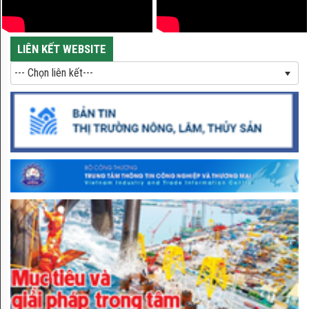
Sản vật tiến vua ăn một lần mà
nhớ mãi
LIÊN KẾT WEBSITE
--- Chọn liên kết---
Đặc sản gừng Kỳ Sơn - cay nồng
đậm vị
Bưởi Tân Triều – Sản vật nức
tiếng của vùng đất Đồng Nai
Gạo tám xoan Hải Hậu - hạt
"ngọc trời" tiến vua