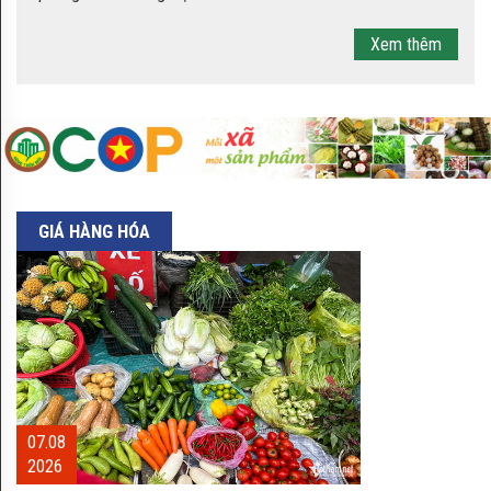
Nho Ninh Thuận
Xem thêm
Bánh mè xát Tân An
GIÁ HÀNG HÓA
Hợp tác xã Mỳ gạo Hùng Lô xây
dựng và phát triển thương hiệu
Hải Hậu phát triển sản xuất gạo
theo hướng tăng trưởng bền
vững, giá trị gia tăng cao
07.08
2026