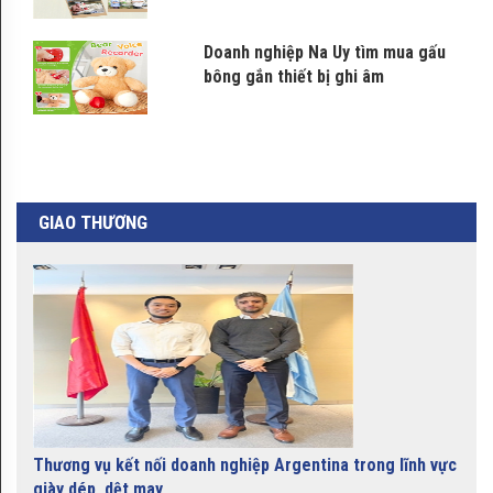
Gạo Nàng Keo Thạnh Phú
Doanh nghiệp Na Uy tìm mua gấu
bông gắn thiết bị ghi âm
Chuối sáp Bến Tre
GIAO THƯƠNG
Bánh bột lọc Huế
Thanh trà Bình Minh
Thương vụ kết nối doanh nghiệp Argentina trong lĩnh vực
giày dép, dệt may