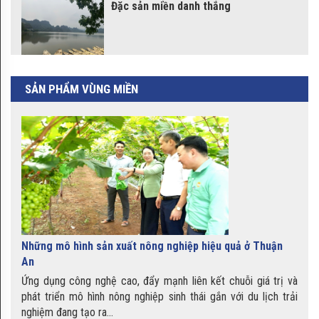
Đặc sản miền danh thắng
Giới
thiệu
sản
Mật ong Kim Sơn - tinh túy xứ
SẢN PHẨM VÙNG MIỀN
phẩm
Đoài
Tin
tức
Rượu mơ Hương Tích, tinh túy
vùng đất Phật
OCOP
Bột sắn dây xứ Đoài Minh Khuê
Những mô hình sản xuất nông nghiệp hiệu quả ở Thuận
Food - thức uống mát lành khi
An
hè về
Ứng dụng công nghệ cao, đẩy mạnh liên kết chuỗi giá trị và
phát triển mô hình nông nghiệp sinh thái gắn với du lịch trải
nghiệm đang tạo ra...