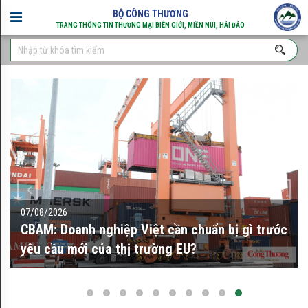
BỘ CÔNG THƯƠNG
TRANG THÔNG TIN THƯƠNG MẠI BIÊN GIỚI, MIỀN NÚI, HẢI ĐẢO
×
SẢN
PHẨM
VÙNG
MIỀN
07/08/2026
Miền
Thứ trưởng Bộ Công Thương: GoGlobal mở
Bắc
đường cho doanh nghiệp Việt vươn ra thế giới
Miền
Trung