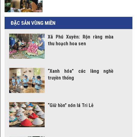
DOANH
NGHIỆP
ĐẶC SẢN VÙNG MIỀN
SỰ
Xã Phú Xuyên: Rộn ràng mùa
KIỆN
thu hoạch hoa sen
CHƯƠNG
TRÌNH
“Xanh hóa” các làng nghề
OCOP
truyền thống
Điểm
bán
“Giữ hồn” nón lá Tri Lễ
sản
phẩm