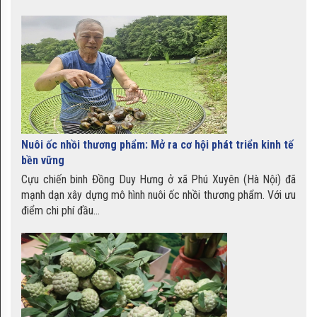
Chè kho Bằng An - quà quê dân
dã kết hợp hiện đại
Miến dong Bình Liêu
Nuôi ốc nhồi thương phẩm: Mở ra cơ hội phát triển kinh tế
bền vững
Lạp sườn Tâm Hòa
Cựu chiến binh Đồng Duy Hưng ở xã Phú Xuyên (Hà Nội) đã
mạnh dạn xây dựng mô hình nuôi ốc nhồi thương phẩm. Với ưu
điểm chi phí đầu...
Gạo nếp Thầu Dầu