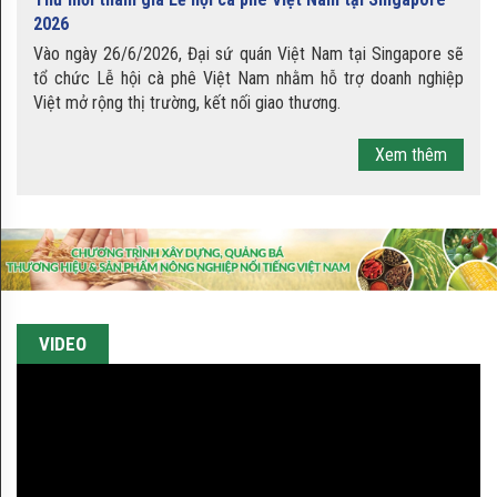
Khoai lang Lộc Bình - đặc sản
2026
xứ Lạng
​Vào ngày 26/6/2026, Đại sứ quán Việt Nam tại Singapore sẽ
tổ chức Lễ hội cà phê Việt Nam nhằm hỗ trợ doanh nghiệp
Việt mở rộng thị trường, kết nối giao thương.
Hạt tiêu Đắk Nông
Xem thêm
Củ niễng - đặc sản đầu đông
VIDEO
Hạt dẻ Trùng Khánh