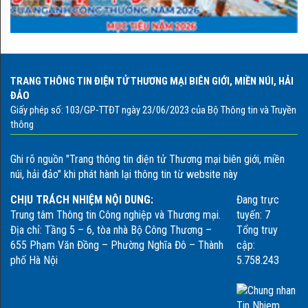
Đặc sản hồng không hạt Bảo
Lâm tỉnh Lạng Sơn
TRANG THÔNG TIN ĐIỆN TỬ THƯƠNG MẠI BIÊN GIỚI, MIỀN NÚI, HẢI
Thơm ngon vú sữa Lò rèn
ĐẢO
Giấy phép số: 103/GP-TTĐT ngày 23/06/2023 của Bộ Thông tin và Truyền
thông
Ghi rõ nguồn "Trang thông tin điện tử Thương mại biên giới, miền
Ngọt, giòn măng tre Bát Độ -
núi, hải đảo" khi phát hành lại thông tin từ website này
món ngon vùng miền núi Tây
Bắt
CHỊU TRÁCH NHIỆM NỘI DUNG:
Đang trực
Trung tâm Thông tin Công nghiệp và Thương mại.
tuyến:
7
Địa chỉ: Tầng 5 – 6, tòa nhà Bộ Công Thương –
Tổng truy
Gạo Séng Cù Mường Khương
655 Phạm Văn Đồng – Phường Nghĩa Đô – Thành
cập:
thơm ngon nức tiếng
phố Hà Nội
5.758.243