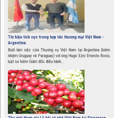
Bánh chưng Bờ Đậu
Đặc sản bưởi Năm Roi Vĩnh
Tín hiệu tích cực trong hợp tác thương mại Việt Nam -
Long
Argentina
Buổi làm việc cửa Thương vụ Việt Nam tại Argentina (kiêm
nhiệm Uruguay và Paraguay) với ông Hugo Ezio Ernesto Rossi,
Cay nồng vị gừng Kỳ Sơn
luật sư kiêm Giám đốc điều hành...
Nem chua - đặc sản xứ Thanh
Thư mời tham gia Lễ hội cà phê Việt Nam tại Singapore