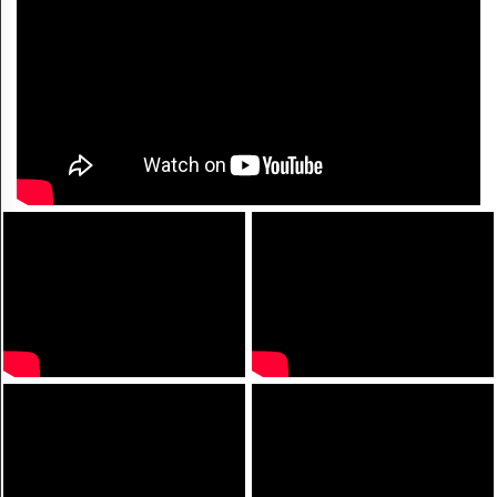
Khoai mỡ Bến Kè
Xoài cát Hòa Lộc nức lòng giới
sành ăn
Mùa chôm chôm chín ruộm ở
Long Khánh
Hạt ngọc trời - tinh hoa của
dòng gạo tiến vua